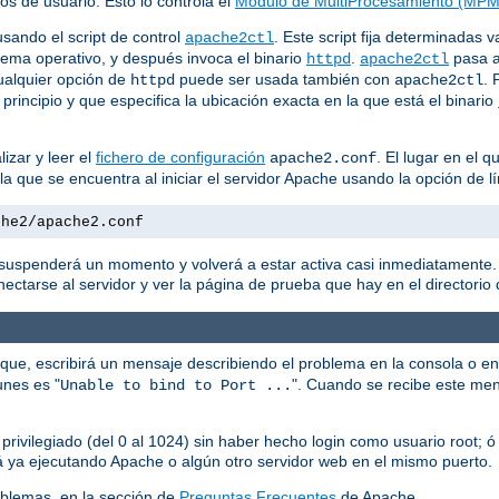
os de usuario. Esto lo controla el
Módulo de MultiProcesamiento (MPM
sando el script de control
. Este script fija determinadas 
apache2ctl
tema operativo, y después invoca el binario
.
pasa 
httpd
apache2ctl
ualquier opción de
puede ser usada también con
. 
httpd
apache2ctl
 principio y que especifica la ubicación exacta en la que está el binario
izar y leer el
fichero de configuración
. El lugar en el 
apache2.conf
n la que se encuentra al iniciar el servidor Apache usando la opción d
che2/apache2.conf
e suspenderá un momento y volverá a estar activa casi inmediatamente. 
ctarse al servidor y ver la página de prueba que hay en el directorio d
que, escribirá un mensaje describiendo el problema en la consola o en
unes es "
". Cuando se recibe este me
Unable to bind to Port ...
 privilegiado (del 0 al 1024) sin haber hecho login como usuario root; ó
tá ya ejecutando Apache o algún otro servidor web en el mismo puerto.
blemas, en la sección de
Preguntas Frecuentes
de Apache.