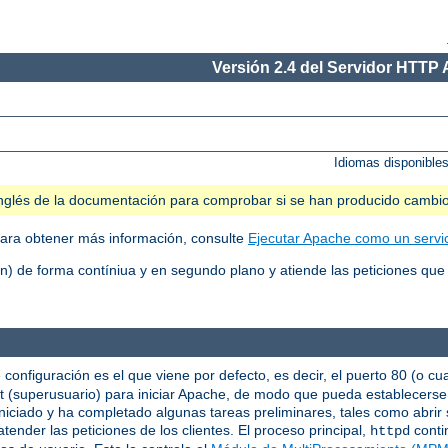
Versión 2.4 del Servidor HTTP
Idiomas disponible
n inglés de la documentación para comprobar si se han producido cambi
ara obtener más información, consulte
Ejecutar Apache como un servi
 de forma contíniua y en segundo plano y atiende las peticiones que 
 configuración es el que viene por defecto, es decir, el puerto 80 (o cu
oot (superusuario) para iniciar Apache, de modo que pueda establecers
niciado y ha completado algunas tareas preliminares, tales como abrir s
tender las peticiones de los clientes. El proceso principal,
conti
httpd