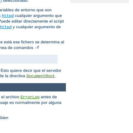
)
seleccionado.
variables de entorno que son
a
cualquier argumento que
httpd
Puede editar directamente el script
y cualquier argumento de
httpd
que está ese fichero se determina al
e línea de comandos
-f
Esto quiere decir que el servidor
e la directiva
.
DocumentRoot
 el archivo
antes de
ErrorLog
nsaje es normalmente por alguna
 bien