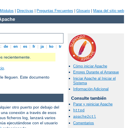
Módulos
|
Directivas
|
Preguntas Frecuentes
|
Glosario
|
Mapa del sitio web
 Apache
s:
de
|
en
|
es
|
fr
|
ja
|
ko
|
tr
os recientemente.
Cómo iniciar Apache
cio
.
Errores Durante el Arranque
le lleguen. Este documento
Iniciar Apache al Iniciar el
Sistema
Información Adicional
Consulte también
Parar y reiniciar Apache
alquier otro puerto por debajo del
httpd
e una conexión a través de esos
apache2ctl
us ficheros log, lanzará varios
núa ejecutándose con el usuario
Comentarios