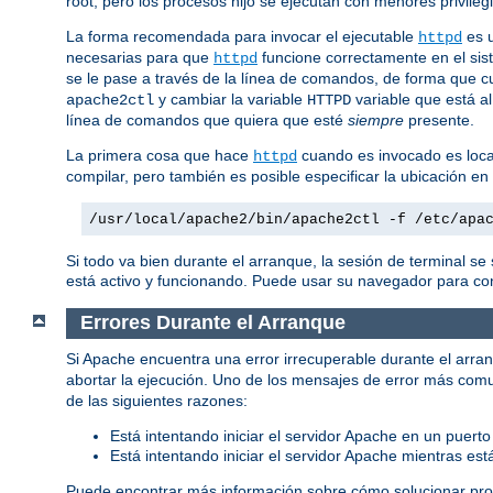
root, pero los procesos hijo se ejecutan con menores privilegi
La forma recomendada para invocar el ejecutable
es u
httpd
necesarias para que
funcione correctamente en el sis
httpd
se le pase a través de la línea de comandos, de forma que c
y cambiar la variable
variable que está al
apache2ctl
HTTPD
línea de comandos que quiera que esté
siempre
presente.
La primera cosa que hace
cuando es invocado es local
httpd
compilar, pero también es posible especificar la ubicación e
/usr/local/apache2/bin/apache2ctl -f /etc/apa
Si todo va bien durante el arranque, la sesión de terminal s
está activo y funcionando. Puede usar su navegador para cone
Errores Durante el Arranque
Si Apache encuentra una error irrecuperable durante el arran
abortar la ejecución. Uno de los mensajes de error más com
de las siguientes razones:
Está intentando iniciar el servidor Apache en un puerto
Está intentando iniciar el servidor Apache mientras es
Puede encontrar más información sobre cómo solucionar pro