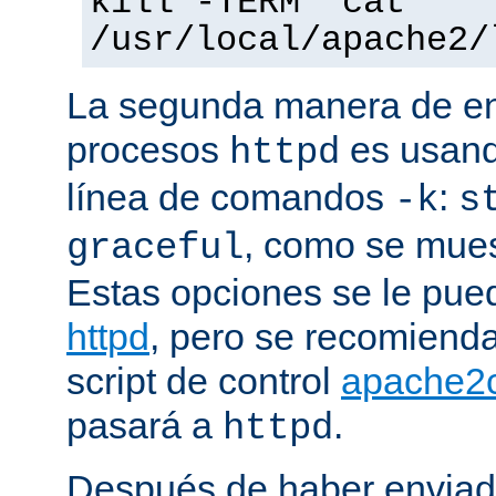
kill -TERM `cat
/usr/local/apache2/
La segunda manera de env
procesos
es usand
httpd
línea de comandos
:
-k
s
, como se mues
graceful
Estas opciones se le pued
httpd
, pero se recomiend
script de control
apache2c
pasará a
.
httpd
Después de haber enviad