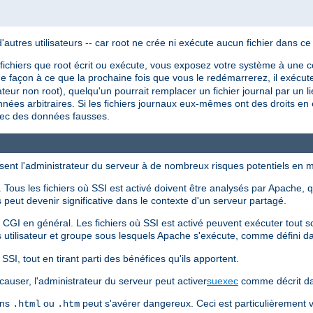
utres utilisateurs -- car root ne crée ni exécute aucun fichier dans ce
 fichiers que root écrit ou exécute, vous exposez votre système à une co
e façon à ce que la prochaine fois que vous le redémarrerez, il exécuter
sateur non root), quelqu'un pourrait remplacer un fichier journal par un l
nnées arbitraires. Si les fichiers journaux eux-mêmes ont des droits en é
vec des données fausses.
sent l'administrateur du serveur à de nombreux risques potentiels en m
Tous les fichiers où SSI est activé doivent être analysés par Apache, q
peut devenir significative dans le contexte d'un serveur partagé.
s CGI en général. Les fichiers où SSI est activé peuvent exécuter tout
 utilisateur et groupe sous lesquels Apache s'exécute, comme défini 
SI, tout en tirant parti des bénéfices qu'ils apportent.
causer, l'administrateur du serveur peut activer
suexec
comme décrit da
ons
ou
peut s'avérer dangereux. Ceci est particulièrement
.html
.htm