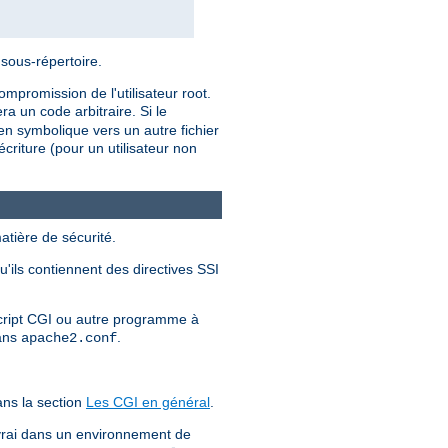
 sous-répertoire.
mpromission de l'utilisateur root.
a un code arbitraire. Si le
ien symbolique vers un autre fichier
criture (pour un utilisateur non
atière de sécurité.
u'ils contiennent des directives SSI
 script CGI ou autre programme à
dans
.
apache2.conf
ns la section
Les CGI en général
.
 vrai dans un environnement de