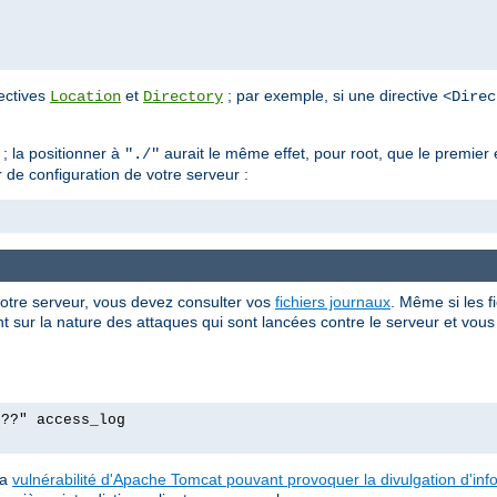
rectives
et
; par exemple, si une directive
Location
Directory
<Direc
; la positionner à
aurait le même effet, pour root, que le premie
"./"
r de configuration de votre serveur :
votre serveur, vous devez consulter vos
fichiers journaux
. Même si les f
 sur la nature des attaques qui sont lancées contre le serveur et vous p
p??" access_log
la
vulnérabilité d'Apache Tomcat pouvant provoquer la divulgation d'in