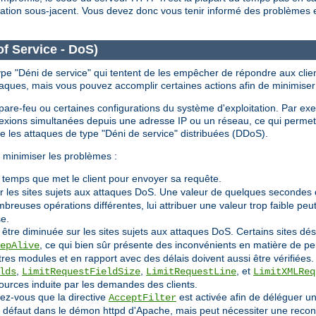
itation sous-jacent. Vous devez donc vous tenir informé des problèmes 
of Service - DoS)
ype "Déni de service" qui tentent de les empêcher de répondre aux clien
taques, mais vous pouvez accomplir certaines actions afin de minimiser
le pare-feu ou certaines configurations du système d'exploitation. Par ex
nnexions simultanées depuis une adresse IP ou un réseau, ce qui perm
re les attaques de type "Déni de service" distribuées (DDoS).
 minimiser les problèmes :
e temps que met le client pour envoyer sa requête.
r les sites sujets aux attaques DoS. Une valeur de quelques secondes 
reuses opérations différentes, lui attribuer une valeur trop faible p
se.
 être diminuée sur les sites sujets aux attaques DoS. Certains sites 
, ce qui bien sûr présente des inconvénients en matière de p
epAlive
tres modules et en rapport avec des délais doivent aussi être vérifiées.
,
,
, et
lds
LimitRequestFieldSize
LimitRequestLine
LimitXMLReq
ources induite par les demandes des clients.
rez-vous que la directive
est activée afin de déléguer un
AcceptFilter
ar défaut dans le démon httpd d'Apache, mais peut nécessiter une recon