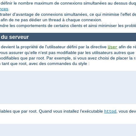
définir le nombre maximum de connexions simultanées au dessus duque
ances
.
aiter d'avantage de connexions simultanées, ce qui minimise l'effet de
 afin de ne pas dédier un thread à chaque connexion.
indre les comportements de certains clients et ainsi minimiser les pro
e du serveur
evient la propriété de l'utilisateur défini par la directive
afin de 
User
s assurer qu'elle n'est pas modifiable par les utilisateurs autres que
modifiables que par root. Par exemple, si vous avez choisi de placer la
 en tant que root, avec des commandes du style :
iables que par root. Quand vous installez l'exécutable
, vous de
httpd