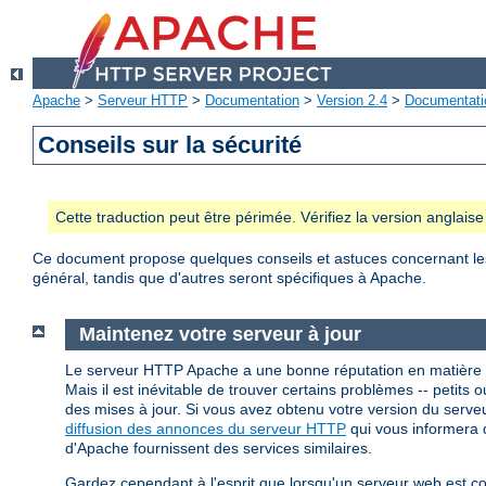
Apache
>
Serveur HTTP
>
Documentation
>
Version 2.4
>
Documentati
Conseils sur la sécurité
Cette traduction peut être périmée. Vérifiez la version anglai
Ce document propose quelques conseils et astuces concernant les p
général, tandis que d'autres seront spécifiques à Apache.
Maintenez votre serveur à jour
Le serveur HTTP Apache a une bonne réputation en matière 
Mais il est inévitable de trouver certains problèmes -- petits ou
des mises à jour. Si vous avez obtenu votre version du ser
diffusion des annonces du serveur HTTP
qui vous informera d
d'Apache fournissent des services similaires.
Gardez cependant à l'esprit que lorsqu'un serveur web est 