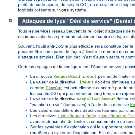
plutôt de code ajouté, de scripts CGI, ou du système d'explo
logiciels présents sur votre système.
Attaques de type "Déni de service" (Denial 
Tous les services réseau peuvent faire l'objet d'attaques de t
est impossible de se prémunir totalement contre ce type d'at
Souvent, l'outil anti-DoS le plus efficace sera constitué par 
peuvent être configurés de façon à limiter le nombre de co
d'attaques simples. Bien sûr, ceci n'est d'aucun secours cont
Certains réglages de la configuration d'Apache peuvent aussi
La directive
permet de limiter l
RequestReadTimeout
La valeur de la directive
doit être diminuée su
TimeOut
comme
est actuellement concerné par de nomb
TimeOut
les scripts CGI qui présentent un long temps de répon
La valeur de la directive
doit aussi
KeepAliveTimeout
"maintien en vie" (keepalives) à l'aide de la directive
Ke
Les valeurs des différentes directives fournies par d'au
Les directives
,
LimitRequestBody
LimitRequestFie
avec prudence afin de limiter la consommation de ress
Sur les systèmes d'exploitation qui le supportent, assu
requêtes au système d'exploitation. Elle est activée p