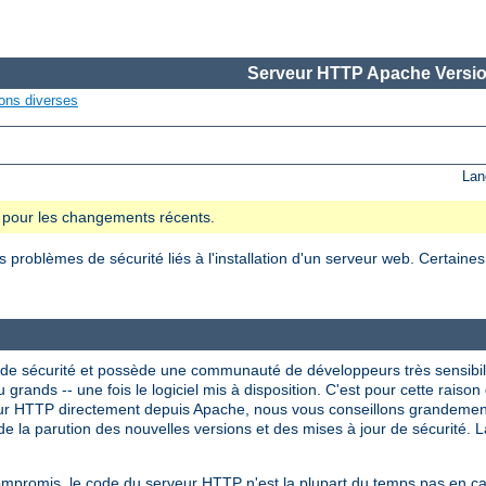
Serveur HTTP Apache Versio
ons diverses
Lan
se pour les changements récents.
roblèmes de sécurité liés à l'installation d'un serveur web. Certaine
de sécurité et possède une communauté de développeurs très sensibil
 grands -- une fois le logiciel mis à disposition. C'est pour cette raison 
veur HTTP directement depuis Apache, nous vous conseillons grandeme
e la parution des nouvelles versions et des mises à jour de sécurité. La
compromis, le code du serveur HTTP n'est la plupart du temps pas en 