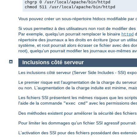
chgrp 0 /usr/local/apache/bin/httpd
chmod 511 /usr/local/apache/bin/httpd
Vous pouvez créer un sous-répertoire htdocs modifiable par d'a
Si vous permettez à des utilisateurs non root de modifier des
Par exemple, quelqu'un pourrait remplacer le binaire
d
httpd
répertoire des journaux a les droits en écriture (pour un utili
système, et root pourrait alors écraser ce fichier avec des do
root), quelqu'un pourrait modifier les journaux eux-mêmes a
Inclusions côté serveur
Les inclusions côté serveur (Server Side Includes - SSI) expo
Le premier risque est l'augmentation de la charge du serveur. 
ou non. L'augmentation de la charge induite est minime, mais 
Les fichiers SSI présentent les mêmes risques que les script
l'aide de la commande
avec les permissions des
"exec cmd"
Des méthodes existent pour améliorer la sécurité des fichiers S
Pour limiter les dommages qu'un fichier SSI agressif pourrait 
L'activation des SSI pour des fichiers possédant des extensi