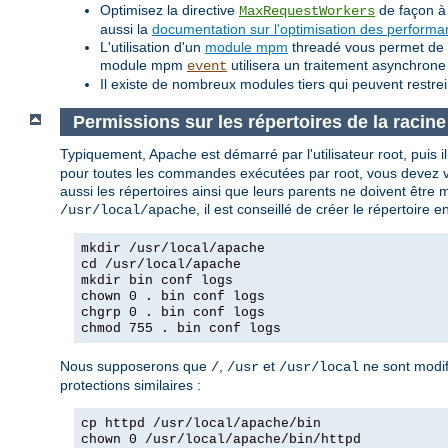
Optimisez la directive
de façon à 
MaxRequestWorkers
aussi la
documentation sur l'optimisation des perform
L'utilisation d'un
module mpm
threadé vous permet de tr
module mpm
utilisera un traitement asynchrone
event
Il existe de nombreux modules tiers qui peuvent restre
Permissions sur les répertoires de la racin
Typiquement, Apache est démarré par l'utilisateur root, puis il d
pour toutes les commandes exécutées par root, vous devez vou
aussi les répertoires ainsi que leurs parents ne doivent être 
, il est conseillé de créer le répertoire
/usr/local/apache
mkdir /usr/local/apache
cd /usr/local/apache
mkdir bin conf logs
chown 0 . bin conf logs
chgrp 0 . bin conf logs
chmod 755 . bin conf logs
Nous supposerons que
,
et
ne sont modif
/
/usr
/usr/local
protections similaires :
cp httpd /usr/local/apache/bin
chown 0 /usr/local/apache/bin/httpd