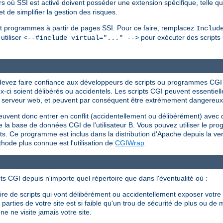
iers où SSI est activé doivent posséder une extension spécifique, telle q
 de simplifier la gestion des risques.
s et programmes à partir de pages SSI. Pour ce faire, remplacez
Includ
utiliser
pour exécuter des scripts 
<--#include virtual="..." -->
s devez faire confiance aux développeurs de scripts ou programmes CG
eux-ci soient délibérés ou accidentels. Les scripts CGI peuvent essent
r du serveur web, et peuvent par conséquent être extrèmement dangereux s
peuvent donc entrer en conflit (accidentellement ou délibérément) avec 
 efface la base de données CGI de l'utilisateur B. Vous pouvez utiliser le 
ents. Ce programme est inclus dans la distribution d'Apache depuis la ver
ode plus connue est l'utilisation de
CGIWrap
.
ts CGI depuis n'importe quel répertoire que dans l'éventualité où :
crire de scripts qui vont délibérément ou accidentellement exposer votr
arties de votre site est si faible qu'un trou de sécurité de plus ou de 
e ne visite jamais votre site.