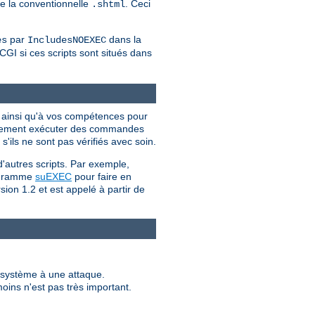
ue la conventionnelle
. Ceci
.shtml
par
dans la
es
IncludesNOEXEC
CGI si ces scripts sont situés dans
I ainsi qu'à vos compétences pour
iellement exécuter des commandes
'ils ne sont pas vérifiés avec soin.
d'autres scripts. Par exemple,
programme
suEXEC
pour faire en
sion 1.2 et est appelé à partir de
e système à une attaque.
moins n'est pas très important.