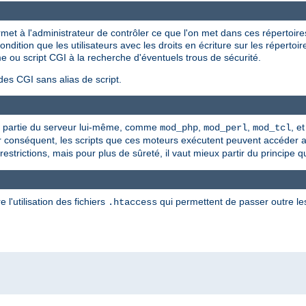
et à l'administrateur de contrôler ce que l'on met dans ces répertoir
dition que les utilisateurs avec les droits en écriture sur les répertoi
e ou script CGI à la recherche d'éventuels trous de sécurité.
des CGI sans alias de script.
que partie du serveur lui-même, comme
,
,
, e
mod_php
mod_perl
mod_tcl
ar conséquent, les scripts que ces moteurs exécutent peuvent accéder
strictions, mais pour plus de sûreté, il vaut mieux partir du principe q
 l'utilisation des fichiers
qui permettent de passer outre les
.htaccess