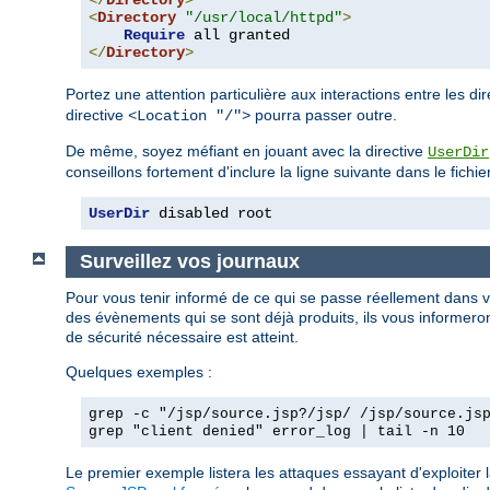
</
Directory
>
<
Directory
"/usr/local/httpd"
>
Require
</
Directory
>
Portez une attention particulière aux interactions entre les di
directive
pourra passer outre.
<Location "/">
De même, soyez méfiant en jouant avec la directive
UserDir
conseillons fortement d'inclure la ligne suivante dans le fichie
UserDir
 disabled root
Surveillez vos journaux
Pour vous tenir informé de ce qui se passe réellement dans 
des évènements qui se sont déjà produits, ils vous informeront
de sécurité nécessaire est atteint.
Quelques exemples :
grep -c "/jsp/source.jsp?/jsp/ /jsp/source.js
grep "client denied" error_log | tail -n 10
Le premier exemple listera les attaques essayant d'exploiter 