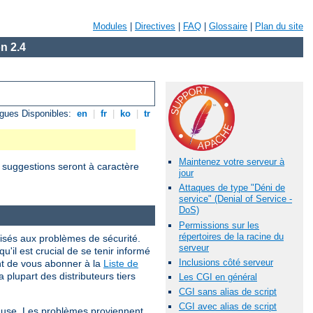
Modules
|
Directives
|
FAQ
|
Glossaire
|
Plan du site
n 2.4
gues Disponibles:
en
|
fr
|
ko
|
tr
Maintenez votre serveur à
s suggestions seront à caractère
jour
Attaques de type "Déni de
service" (Denial of Service -
DoS)
Permissions sur les
répertoires de la racine du
isés aux problèmes de sécurité.
serveur
qu'il est crucial de se tenir informé
Inclusions côté serveur
nt de vous abonner à la
Liste de
 plupart des distributeurs tiers
Les CGI en général
CGI sans alias de script
CGI avec alias de script
cause. Les problèmes proviennent