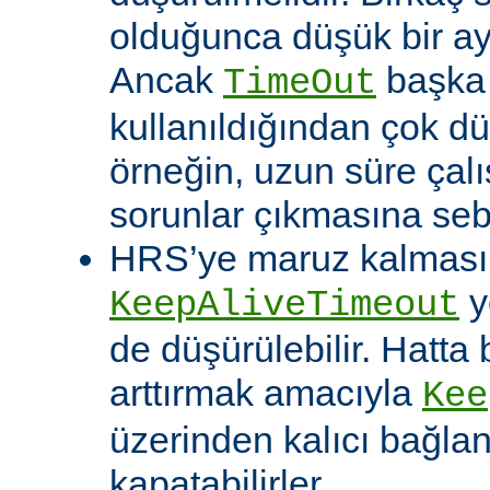
olduğunca düşük bir aya
Ancak
başka 
TimeOut
kullanıldığından çok dü
örneğin, uzun süre çal
sorunlar çıkmasına sebe
HRS’ye maruz kalması o
y
KeepAliveTimeout
de düşürülebilir. Hatta 
arttırmak amacıyla
Kee
üzerinden kalıcı bağla
kapatabilirler.