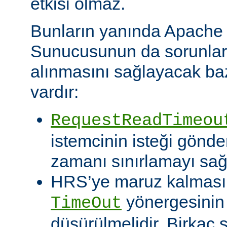
etkisi olmaz.
Bunların yanında Apach
Sunucusunun da sorunları 
alınmasını sağlayacak baz
vardır:
RequestReadTimeou
istemcinin isteği gönde
zamanı sınırlamayı sağ
HRS’ye maruz kalması o
yönergesinin
TimeOut
düşürülmelidir. Birkaç