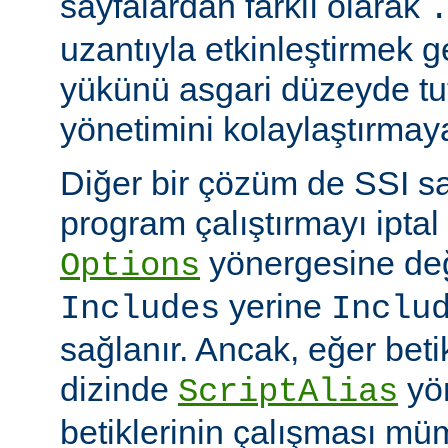
sayfalardan farklı olarak
uzantıyla etkinleştirmek g
yükünü asgari düzeyde tu
yönetimini kolaylaştırmaya
Diğer bir çözüm de SSI sa
program çalıştırmayı iptal
yönergesine değ
Options
yerine
Includes
Inclu
sağlanır. Ancak, eğer bet
dizinde
yö
ScriptAlias
betiklerinin çalışması mü