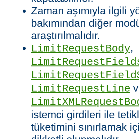
Zaman aşımıyla ilgili y
bakımından diğer modü
araştırılmalıdır.
,
LimitRequestBody
LimitRequestField
LimitRequestField
v
LimitRequestLine
LimitXMLRequestBo
istemci girdileri ile te
tüketimini sınırlamak iç