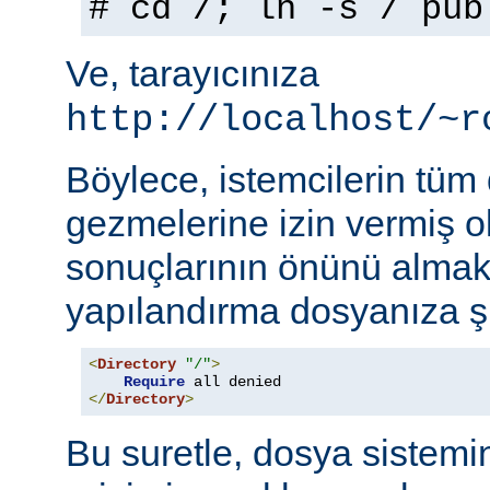
# cd /; ln -s / pub
Ve, tarayıcınıza
http://localhost/~r
Böylece, istemcilerin tüm
gezmelerine izin vermiş o
sonuçlarının önünü almak
yapılandırma dosyanıza şu
<
Directory
"/"
>
Require
</
Directory
>
Bu suretle, dosya sistemi