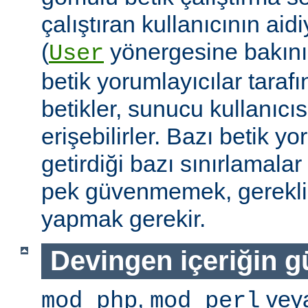
çalıştıran kullanıcının aidi
(
yönergesine bakını
User
betik yorumlayıcılar tarafı
betikler, sunucu kullanıcıs
erişebilirler. Bazı betik yo
getirdiği bazı sınırlamala
pek güvenmemek, gerekli 
yapmak gerekir.
Devingen içeriğin g
,
vey
mod_php
mod_perl