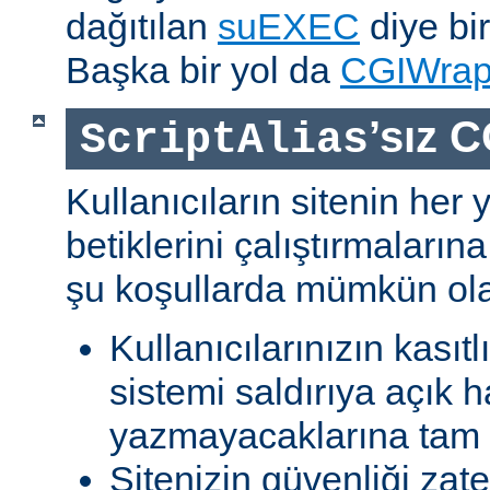
dağıtılan
suEXEC
diye bir
Başka bir yol da
CGIWra
’sız C
ScriptAlias
Kullanıcıların sitenin her
betiklerini çalıştırmaları
şu koşullarda mümkün olab
Kullanıcılarınızın kasıtl
sistemi saldırıya açık h
yazmayacaklarına tam g
Sitenizin güvenliği zat