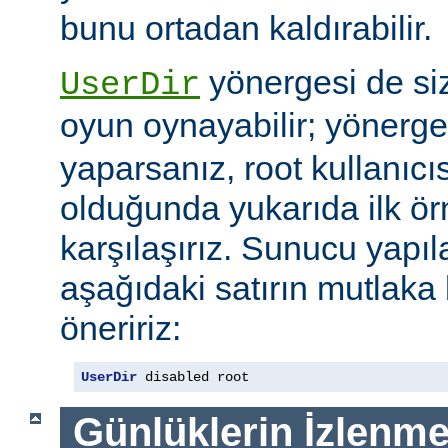
bunu ortadan kaldırabilir.
yönergesi de si
UserDir
oyun oynayabilir; yönerg
yaparsanız, root kullanıc
olduğunda yukarıda ilk ör
karşılaşırız. Sunucu yap
aşağıdaki satırın mutlaka
öneririz:
UserDir
 disabled root
Günlüklerin İzlenme