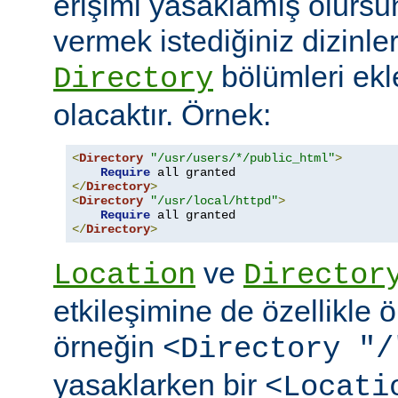
erişimi yasaklamış olursu
vermek istediğiniz dizinle
bölümleri ekl
Directory
olacaktır. Örnek:
<
Directory
"/usr/users/*/public_html"
>
Require
</
Directory
>
<
Directory
"/usr/local/httpd"
>
Require
</
Directory
>
ve
Location
Director
etkileşimine de özellikle 
örneğin
<Directory "/
yasaklarken bir
<Locati