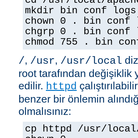
cd /usr/local/apach
mkdir bin conf logs
chown 0 . bin conf 
chgrp 0 . bin conf 
chmod 755 . bin con
,
,
diz
/
/usr
/usr/local
root tarafından değişiklik
edilir.
çalıştırılabil
httpd
benzer bir önlemin alınd
olmalısınız:
cp httpd /usr/local