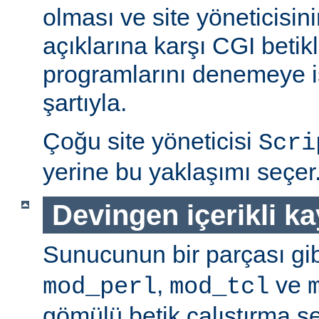
olması ve site yöneticisin
açıklarına karşı CGI betikl
programlarını denemeye is
şartıyla.
Çoğu site yöneticisi
Scri
yerine bu yaklaşımı seçer
Devingen içerikli k
Sunucunun bir parçası gib
,
ve
mod_perl
mod_tcl
gömülü betik çalıştırma 