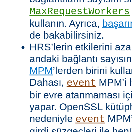
MaxRequestWorkers
kullanın. Ayrıca,
başarı
de bakabilirsiniz.
HRS’lerin etkilerini aza
andaki bağlantı sayısını
MPM
’lerden birini kulla
Dahası,
MPM’i h
event
bir evre atanmaması iç
yapar. OpenSSL kütüp
nedeniyle
MPM’
event
girdi süzgeçleri ile hen