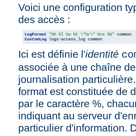
Voici une configuration ty
des accès :
LogFormat
"%h %l %u %t \"%r\" %>s %b"
CustomLog
 logs
/
access_log common
Ici est définie l'
identité
co
associée à une chaîne de
journalisation particulièr
format est constituée de d
par le caractère %, chacu
indiquant au serveur d'en
particulier d'information.