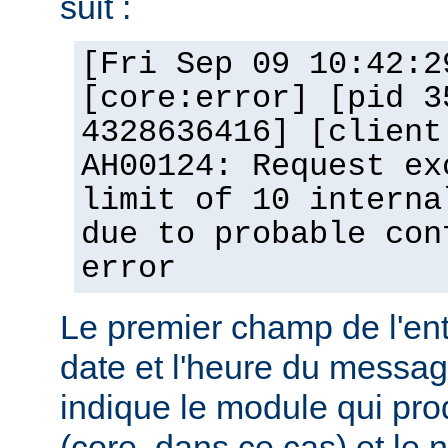
suit :
[Fri Sep 09 10:42:2
[core:error] [pid 3
4328636416] [client
AH00124: Request ex
limit of 10 interna
due to probable con
error
Le premier champ de l'ent
date et l'heure du messa
indique le module qui pro
(core, dans ce cas) et le 