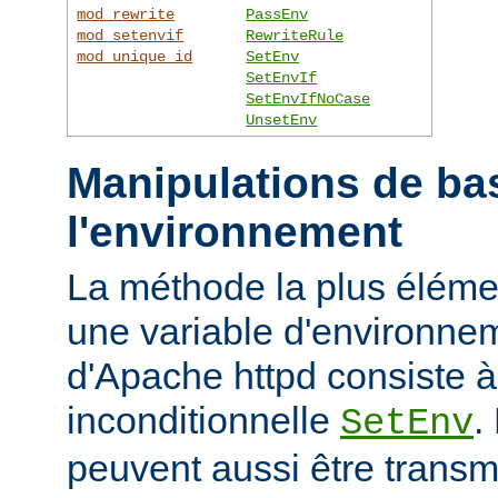
mod_rewrite
PassEnv
mod_setenvif
RewriteRule
mod_unique_id
SetEnv
SetEnvIf
SetEnvIfNoCase
UnsetEnv
Manipulations de ba
l'environnement
La méthode la plus élémen
une variable d'environne
d'Apache httpd consiste à u
inconditionnelle
.
SetEnv
peuvent aussi être trans