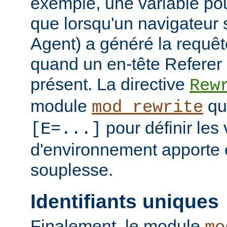
exemple, une variable pour
que lorsqu'un navigateur 
Agent) a généré la requê
quand un en-tête Referer p
présent. La directive
Rew
module
qui
mod_rewrite
pour définir les 
[E=...]
d'environnement apporte 
souplesse.
Identifiants uniques
Finalement, le module