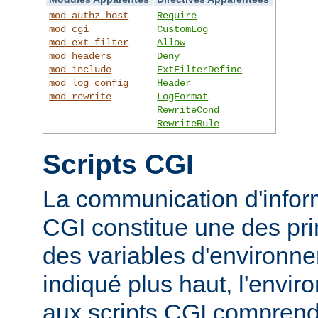
mod_authz_host
Require
mod_cgi
CustomLog
mod_ext_filter
Allow
mod_headers
Deny
mod_include
ExtFilterDefine
mod_log_config
Header
mod_rewrite
LogFormat
RewriteCond
RewriteRule
Scripts CGI
La communication d'inform
CGI constitue une des prin
des variables d'environ
indiqué plus haut, l'envi
aux scripts CGI compren