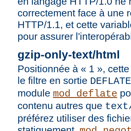
en langage HTTP/1.0 ne 
correctement face à une 
HTTP/1.1, et cette variable
pour assurer l'interopérab
gzip-only-text/html
Positionnée à « 1 », cette
le filtre en sortie
DEFLATE
module
po
mod_deflate
contenu autres que
text
préférez utiliser des fich
statiquement,
mod_nego