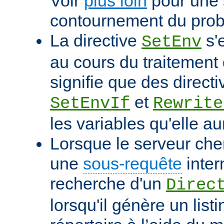
Voir
plus loin
pour une 
contournement du pro
La directive
s'
SetEnv
au cours du traitement 
signifie que des directi
et
SetEnvIf
Rewrite
les variables qu'elle au
Lorsque le serveur che
une
sous-requête
inter
recherche d'un
Direc
lorsqu'il génère un list