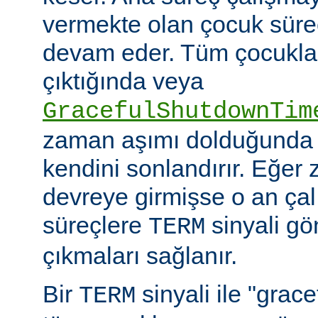
vermekte olan çocuk süre
devam eder. Tüm çocuklar i
çıktığında veya
GracefulShutdownTim
zaman aşımı dolduğunda 
kendini sonlandırır. Eğer
devreye girmişse o an ça
süreçlere
sinyali g
TERM
çıkmaları sağlanır.
Bir
sinyali ile "grac
TERM