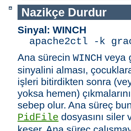
Nazikçe Durdur
Sinyal: WINCH
apache2ctl -k gra
Ana sürecin
veya
WINCH
sinyalini alması, çocuklar
işleri bitirdikten sonra (v
yoksa hemen) çıkmaların
sebep olur. Ana süreç b
dosyasını siler 
PidFile
keser. Ana süreç çalışmay