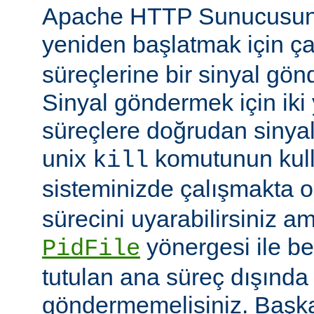
Apache HTTP Sunucusun
yeniden başlatmak için ç
süreçlerine bir sinyal gön
Sinyal göndermek için iki yo
süreçlere doğrudan sinya
unix
komutunun kulla
kill
sisteminizde çalışmakta o
sürecini uyarabilirsiniz a
yönergesi ile be
PidFile
tutulan ana süreç dışında 
göndermemelisiniz. Başka 