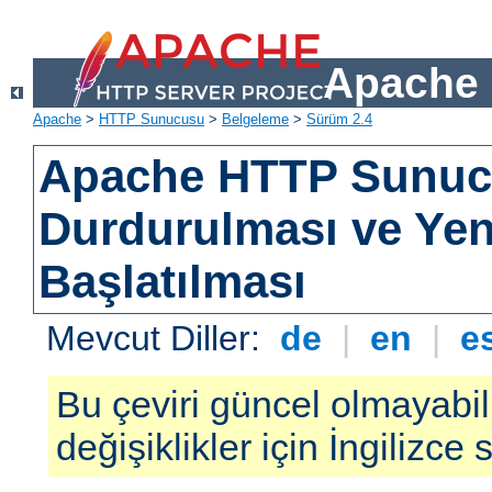
Apache 
Apache
>
HTTP Sunucusu
>
Belgeleme
>
Sürüm 2.4
Apache HTTP Sunu
Durdurulması ve Ye
Başlatılması
Mevcut Diller:
de
|
en
|
e
Bu çeviri güncel olmayabil
değişiklikler için İngilizce