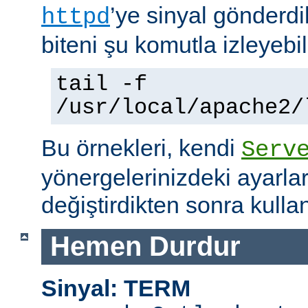
’ye sinyal gönderdi
httpd
biteni şu komutla izleyebili
tail -f
/usr/local/apache2/
Bu örnekleri, kendi
Serv
yönergelerinizdeki ayarla
değiştirdikten sonra kullan
Hemen Durdur
Sinyal: TERM