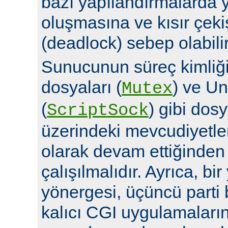
bazı yapılandırmalarda y
oluşmasına ve kısır çek
(deadlock) sebep olabilir
Sunucunun süreç kimliğin
dosyaları (
) ve Un
Mutex
(
) gibi dosy
ScriptSock
üzerindeki mevcudiyetle
olarak devam ettiğinde
çalışılmalıdır. Ayrıca, bi
yönergesi, üçüncü parti 
kalıcı CGI uygulamalarına 