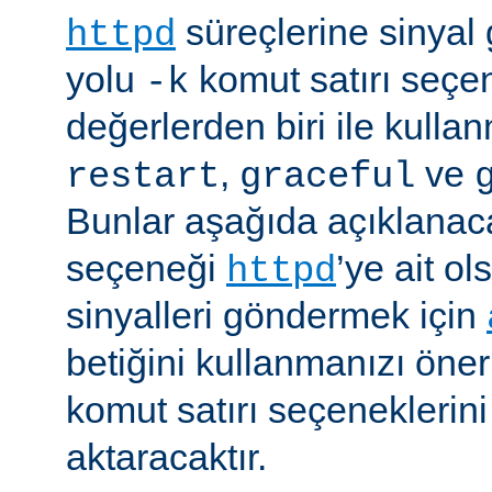
süreçlerine sinyal
httpd
yolu
komut satırı seçe
-k
değerlerden biri ile kulla
,
ve
restart
graceful
Bunlar aşağıda açıklanaca
seçeneği
’ye ait o
httpd
sinyalleri göndermek için
betiğini kullanmanızı öner
komut satırı seçeneklerin
aktaracaktır.