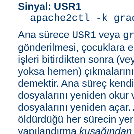
Sinyal: USR1
apache2ctl -k gra
Ana sürece
veya
USR1
g
gönderilmesi, çocuklara e
işleri bitirdikten sonra (v
yoksa hemen) çıkmaların
demektir. Ana süreç kend
dosyalarını yeniden okur 
dosyalarını yeniden açar.
öldürdüğü her sürecin yer
yapılandırma
kuşağından