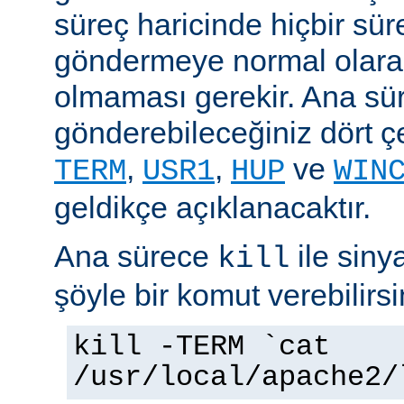
süreç haricinde hiçbir sür
göndermeye normal olarak
olmaması gerekir. Ana sü
gönderebileceğiniz dört çe
,
,
ve
TERM
USR1
HUP
WIN
geldikçe açıklanacaktır.
Ana sürece
ile siny
kill
şöyle bir komut verebilirsi
kill -TERM `cat
/usr/local/apache2/