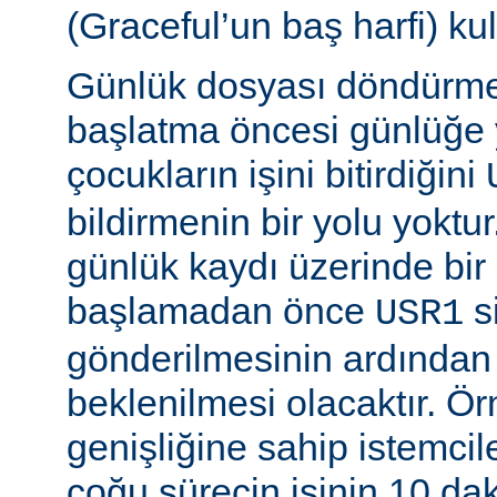
(Graceful’un baş harfi) kul
Günlük dosyası döndürme
başlatma öncesi günlüğe
çocukların işini bitirdiğini
bildirmenin bir yolu yoktur
günlük kaydı üzerinde bi
başlamadan önce
si
USR1
gönderilmesinin ardından b
beklenilmesi olacaktır. Ö
genişliğine sahip istemci
çoğu sürecin işinin 10 d