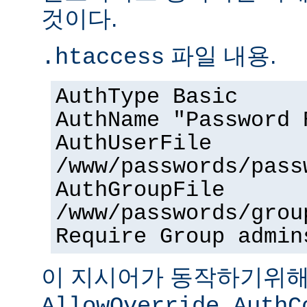
것이다.
파일 내용.
.htaccess
AuthType Basic
AuthName "Password 
AuthUserFile
/www/passwords/pass
AuthGroupFile
/www/passwords/grou
Require Group admin
이 지시어가 동작하기위
AllowOverride AuthC