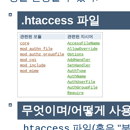
.htaccess 파일
관련된 모듈
관련된 지시어
core
AccessFileName
mod_authn_file
AllowOverride
mod_authz_groupfile
Options
mod_cgi
AddHandler
mod_include
SetHandler
mod_mime
AuthType
AuthName
AuthUserFile
AuthGroupFile
Require
무엇이며/어떻게 사
파일(혹은 "분
.htaccess