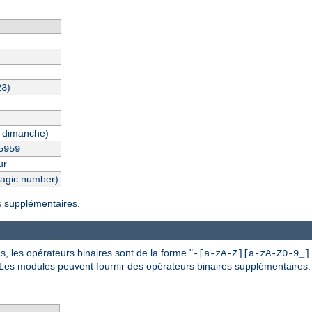
)
23
 dimanche)
5959
ur
magic number)
es supplémentaires.
, les opérateurs binaires sont de la forme "
-[a-zA-Z][a-zA-Z0-9_]
 Les modules peuvent fournir des opérateurs binaires supplémentaires.