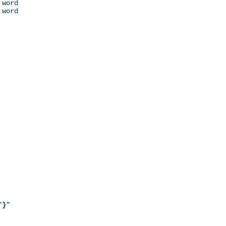
 word

 word

"
}
"
