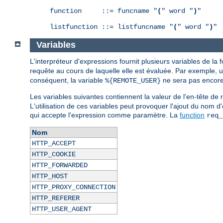
function     ::= funcname "
(
" word "
)
"

listfunction ::= listfuncname "
(
" word "
)
"
Variables
L'interpréteur d'expressions fournit plusieurs variables de la
requête au cours de laquelle elle est évaluée. Par exemple, 
conséquent, la variable
ne sera pas encore 
%{REMOTE_USER}
Les variables suivantes contiennent la valeur de l'en-tête 
L'utilisation de ces variables peut provoquer l'ajout du nom d
qui accepte l'expression comme paramètre. La
function
req_
Nom
HTTP_ACCEPT
HTTP_COOKIE
HTTP_FORWARDED
HTTP_HOST
HTTP_PROXY_CONNECTION
HTTP_REFERER
HTTP_USER_AGENT