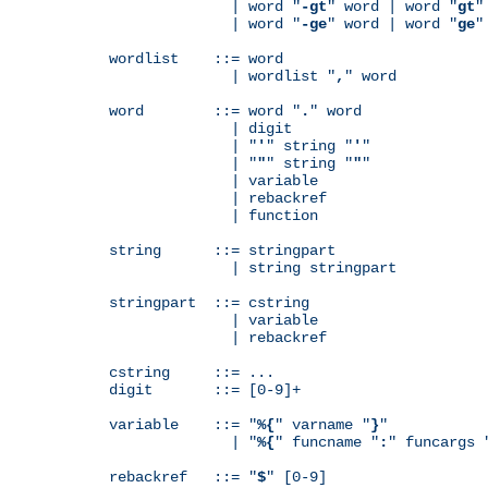
              | word "
-gt
" word | word "
gt
"
              | word "
-ge
" word | word "
ge
"
wordlist    ::= word

              | wordlist "
,
" word

word        ::= word "
.
" word

              | digit

              | "
'
" string "
'
"

              | "
"
" string "
"
"

              | variable

	      | rebackref

              | function

string      ::= stringpart

              | string stringpart

stringpart  ::= cstring

              | variable

	      | rebackref

cstring     ::= ...

digit       ::= [0-9]+

variable    ::= "
%{
" varname "
}
"

              | "
%{
" funcname "
:
" funcargs 
rebackref   ::= "
$
" [0-9]
