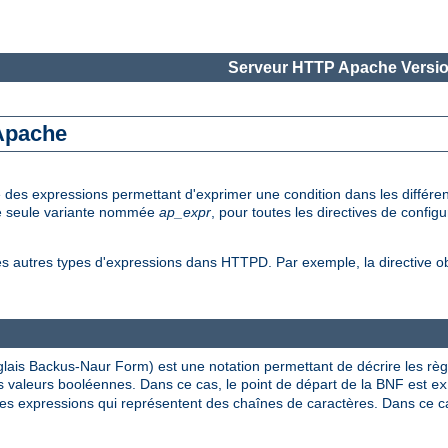
Serveur HTTP Apache Versio
 Apache
e des expressions permettant d'exprimer une condition dans les diffé
une seule variante nommée
ap_expr
, pour toutes les directives de config
es autres types d'expressions dans HTTPD. Par exemple, la directive 
lais Backus-Naur Form) est une notation permettant de décrire les rè
 valeurs booléennes. Dans ce cas, le point de départ de la BNF est
ex
s expressions qui représentent des chaînes de caractères. Dans ce cas