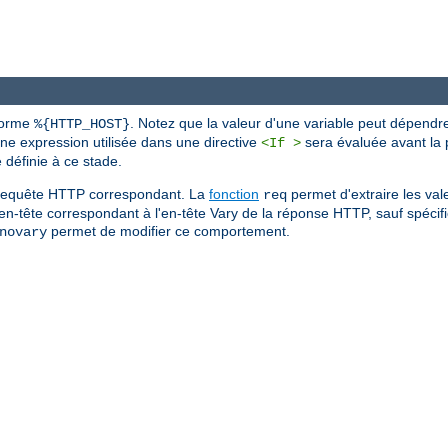
 forme
. Notez que la valeur d'une variable peut dépendr
%{HTTP_HOST}
une expression utilisée dans une directive
sera évaluée avant la p
<If >
définie à ce stade.
de requête HTTP correspondant. La
fonction
permet d'extraire les val
req
'en-tête correspondant à l'en-tête Vary de la réponse HTTP, sauf spécific
permet de modifier ce comportement.
novary