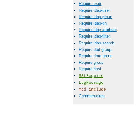
Require expr
Require ldap-user
Require ldap-group
Require ldap-dn
Require ldap-attribute
Require ldap-filter
Require ldap-search
Require dbd-group
Require dbm-group
Require group
Require host
SSLRequire
LogMessage
mod_include
Commentaires