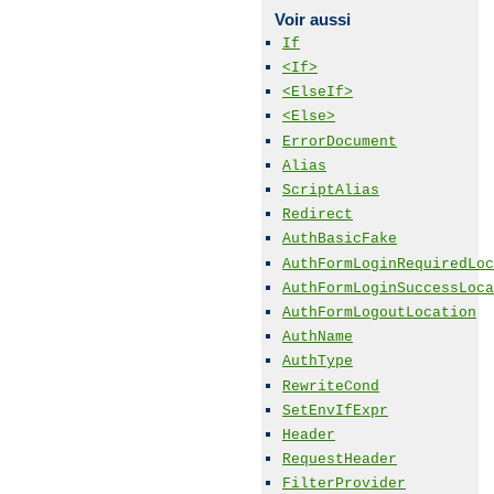
Voir aussi
If
<If>
<ElseIf>
<Else>
ErrorDocument
Alias
ScriptAlias
Redirect
AuthBasicFake
AuthFormLoginRequiredLoc
AuthFormLoginSuccessLoca
AuthFormLogoutLocation
AuthName
AuthType
RewriteCond
SetEnvIfExpr
Header
RequestHeader
FilterProvider