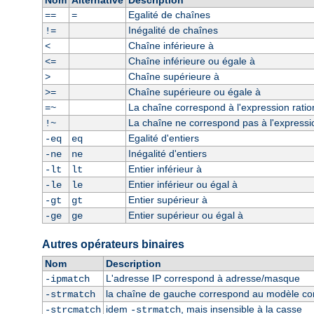
Nom
Alternative
Description
Egalité de chaînes
==
=
Inégalité de chaînes
!=
Chaîne inférieure à
<
Chaîne inférieure ou égale à
<=
Chaîne supérieure à
>
Chaîne supérieure ou égale à
>=
La chaîne correspond à l'expression ratio
=~
La chaîne ne correspond pas à l'expressio
!~
Egalité d'entiers
-eq
eq
Inégalité d'entiers
-ne
ne
Entier inférieur à
-lt
lt
Entier inférieur ou égal à
-le
le
Entier supérieur à
-gt
gt
Entier supérieur ou égal à
-ge
ge
Autres opérateurs binaires
Nom
Description
L'adresse IP correspond à adresse/masque
-ipmatch
la chaîne de gauche correspond au modèle const
-strmatch
idem
, mais insensible à la casse
-strcmatch
-strmatch