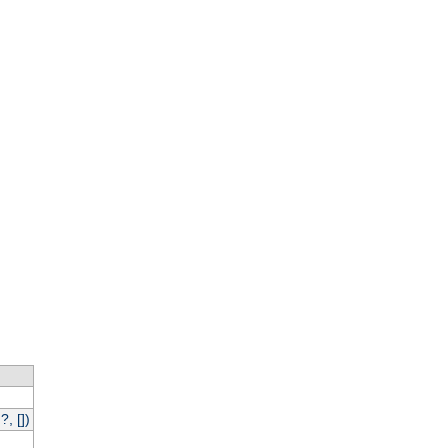
, [])