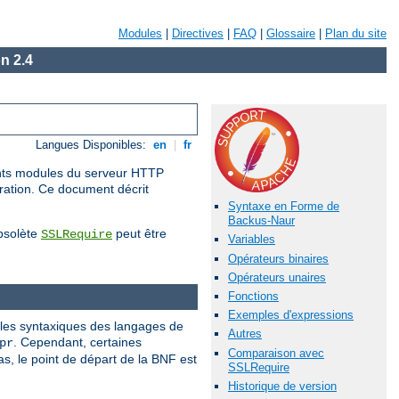
Modules
|
Directives
|
FAQ
|
Glossaire
|
Plan du site
n 2.4
Langues Disponibles:
en
|
fr
rents modules du serveur HTTP
uration. Ce document décrit
Syntaxe en Forme de
Backus-Naur
obsolète
peut être
SSLRequire
Variables
Opérateurs binaires
Opérateurs unaires
Fonctions
Exemples d'expressions
gles syntaxiques des langages de
Autres
. Cependant, certaines
pr
Comparaison avec
, le point de départ de la BNF est
SSLRequire
Historique de version