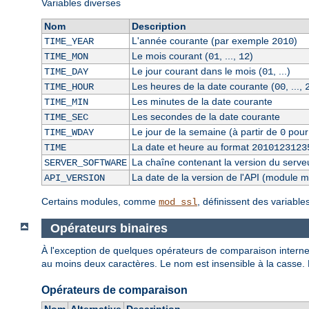
Variables diverses
Nom
Description
L'année courante (par exemple
)
TIME_YEAR
2010
Le mois courant (
, ...,
)
TIME_MON
01
12
Le jour courant dans le mois (
, ...)
TIME_DAY
01
Les heures de la date courante (
, ...,
TIME_HOUR
00
Les minutes de la date courante
TIME_MIN
Les secondes de la date courante
TIME_SEC
Le jour de la semaine (à partir de
pour
TIME_WDAY
0
La date et heure au format
TIME
2010123123
La chaîne contenant la version du serve
SERVER_SOFTWARE
La date de la version de l'API (module 
API_VERSION
Certains modules, comme
, définissent des variabl
mod_ssl
Opérateurs binaires
À l'exception de quelques opérateurs de comparaison internes
au moins deux caractères. Le nom est insensible à la casse.
Opérateurs de comparaison