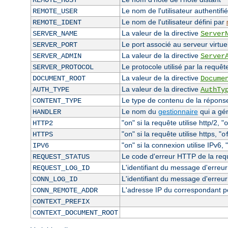
REMOTE_HOST
Le nom de l'utilisateur authentifié
REMOTE_USER
Le nom de l'utilisateur défini par
REMOTE_IDENT
La valeur de la directive
SERVER_NAME
Server
Le port associé au serveur virtuel
SERVER_PORT
La valeur de la directive
SERVER_ADMIN
Server
Le protocole utilisé par la requêt
SERVER_PROTOCOL
La valeur de la directive
DOCUMENT_ROOT
Docume
La valeur de la directive
AUTH_TYPE
AuthTy
Le type de contenu de la réponse 
CONTENT_TYPE
Le nom du
gestionnaire
qui a gé
HANDLER
"
" si la requête utilise http/2, "
HTTP2
on
o
"
" si la requête utilise https, "
HTTPS
on
o
"
" si la connexion utilise IPv6, "
IPV6
on
Le code d'erreur HTTP de la requê
REQUEST_STATUS
L'identifiant du message d'erreur 
REQUEST_LOG_ID
L'identifiant du message d'erreur
CONN_LOG_ID
L'adresse IP du correspondant p
CONN_REMOTE_ADDR
CONTEXT_PREFIX
CONTEXT_DOCUMENT_ROOT