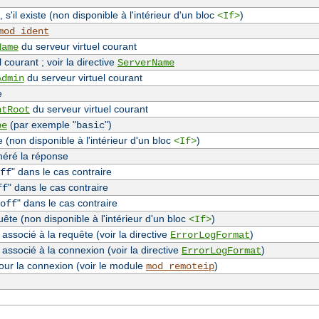
, s'il existe (non disponible à l'intérieur d'un bloc
)
<If>
mod_ident
du serveur virtuel courant
Name
 courant ; voir la directive
ServerName
du serveur virtuel courant
Admin
e
du serveur virtuel courant
ntRoot
(par exemple "
")
pe
basic
(non disponible à l'intérieur d'un bloc
)
<If>
néré la réponse
" dans le cas contraire
ff
" dans le cas contraire
ff
" dans le cas contraire
off
te (non disponible à l'intérieur d'un bloc
)
<If>
associé à la requête (voir la directive
)
ErrorLogFormat
 associé à la connexion (voir la directive
)
ErrorLogFormat
our la connexion (voir le module
)
mod_remoteip