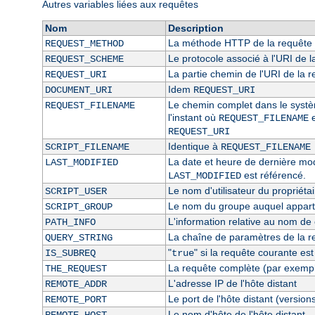
Autres variables liées aux requêtes
Nom
Description
La méthode HTTP de la requête 
REQUEST_METHOD
Le protocole associé à l'URI de l
REQUEST_SCHEME
La partie chemin de l'URI de la 
REQUEST_URI
Idem
DOCUMENT_URI
REQUEST_URI
Le chemin complet dans le système
REQUEST_FILENAME
l'instant où
e
REQUEST_FILENAME
REQUEST_URI
Identique à
SCRIPT_FILENAME
REQUEST_FILENAME
La date et heure de dernière modi
LAST_MODIFIED
est référencé.
LAST_MODIFIED
Le nom d'utilisateur du propriétai
SCRIPT_USER
Le nom du groupe auquel appartie
SCRIPT_GROUP
L'information relative au nom de c
PATH_INFO
La chaîne de paramètres de la r
QUERY_STRING
"
" si la requête courante es
IS_SUBREQ
true
La requête complète (par exempl
THE_REQUEST
L'adresse IP de l'hôte distant
REMOTE_ADDR
Le port de l'hôte distant (version
REMOTE_PORT
Le nom d'hôte de l'hôte distant