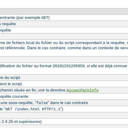
entrante (par exemple
)
GET
a requête
requête
 de fichiers local du fichier ou du script correspondant à la requête, s
st référencée. Dans le cas contraire, comme dans un contexte de serv
fication du fichier au format
, si elle est déjà conn
20101231235959
re du script.
nt le script.
hemin située en fin, voir la directive
AcceptPathInfo
equête courante
t une sous-requête, "
" dans le cas contraire
false
e "
")
GET /index.html HTTP/1.1
s 2.4.26 et supérieures)