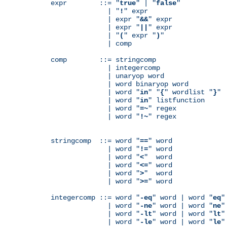
expr        ::= "
true
" | "
false
"

              | "
!
" expr

              | expr "
&&
" expr

              | expr "
||
" expr

              | "
(
" expr "
)
"

              | comp

comp        ::= stringcomp

              | integercomp

              | unaryop word

              | word binaryop word

              | word "
in
" "
{
" wordlist "
}
"

              | word "
in
" listfunction

              | word "
=~
" regex

              | word "
!~
" regex

stringcomp  ::= word "
==
" word

              | word "
!=
" word

              | word "
<
"  word

              | word "
<=
" word

              | word "
>
"  word

              | word "
>=
" word

integercomp ::= word "
-eq
" word | word "
eq
"
              | word "
-ne
" word | word "
ne
"
              | word "
-lt
" word | word "
lt
"
              | word "
-le
" word | word "
le
"